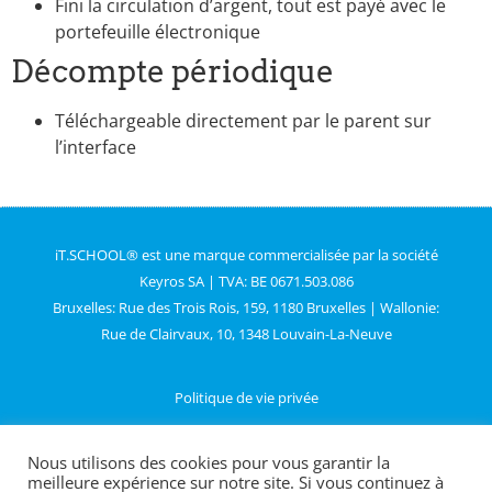
Fini la circulation d’argent, tout est payé avec le
portefeuille électronique
Décompte périodique
Téléchargeable directement par le parent sur
l’interface
iT.SCHOOL® est une marque commercialisée par la société
Keyros SA | TVA: BE 0671.503.086
Bruxelles: Rue des Trois Rois, 159, 1180 Bruxelles | Wallonie:
Rue de Clairvaux, 10, 1348 Louvain-La-Neuve
Politique de vie privée
Nous utilisons des cookies pour vous garantir la
Contactez-nous
meilleure expérience sur notre site. Si vous continuez à